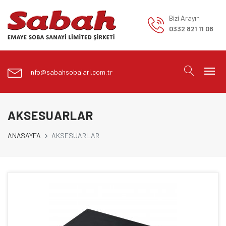
Bizi Arayın
0332 821 11 08
info@sabahsobalari.com.tr
AKSESUARLAR
ANASAYFA
AKSESUARLAR