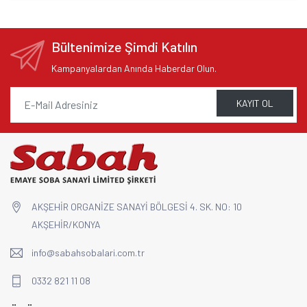
Bültenimize Şimdi Katılın
Kampanyalardan Anında Haberdar Olun.
KAYIT OL
AKŞEHİR ORGANİZE SANAYİ BÖLGESİ 4. SK. NO: 10
AKŞEHİR/KONYA
info@sabahsobalari.com.tr
0332 821 11 08