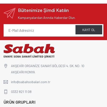
Bültenimize Şimdi Katılın
Kampanyalardan Anında Haberdar Olun.
KAYIT OL
AKŞEHİR ORGANİZE SANAYİ BÖLGESİ 4. SK. NO: 10
AKŞEHİR/KONYA
info@sabahsobalari.com.tr
0332 821 11 08
ÜRÜN GRUPLARI