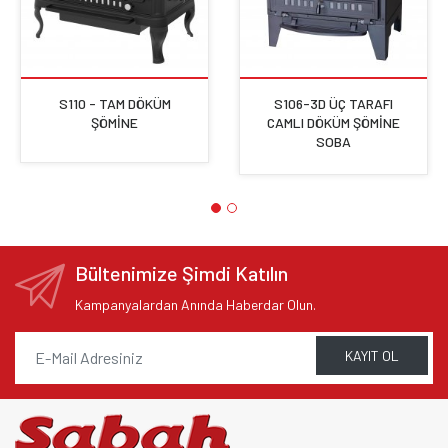
S110 - TAM DÖKÜM
S106-3D ÜÇ TARAFI
ŞÖMİNE
CAMLI DÖKÜM ŞÖMİNE
SOBA
Bültenimize Şimdi Katılın
Kampanyalardan Anında Haberdar Olun.
KAYIT OL