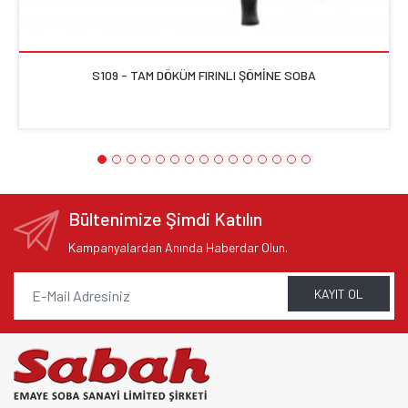
S109 - TAM DÖKÜM FIRINLI ŞÖMİNE SOBA
Bültenimize Şimdi Katılın
Kampanyalardan Anında Haberdar Olun.
KAYIT OL